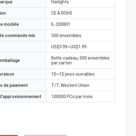
marque
Itarlights
ion
CE & ROHS
e modèle
IL-200801
 de commande min
500 ensembles
US$3.99~US$1.99
Boîte-cadeau, 500 ensembles
'emballage
par carton.
ivraison
10~15 jours ouvrables
s de paiement
T/T, Western Union
 d'approvisionnement
100000 PCs par mois