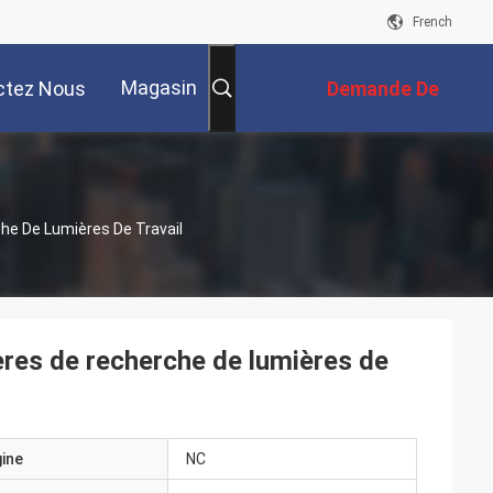
French
Magasin
ctez Nous
Demande De
Soumission
e De Lumières De Travail
es de recherche de lumières de
gine
NC