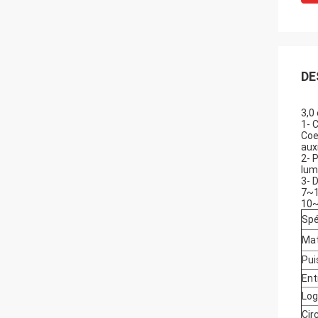
DE
3,0
1- 
Coe
aux
2- P
lum
3- 
7~1
10~
Spé
Mat
Pui
Ent
Log
Circ