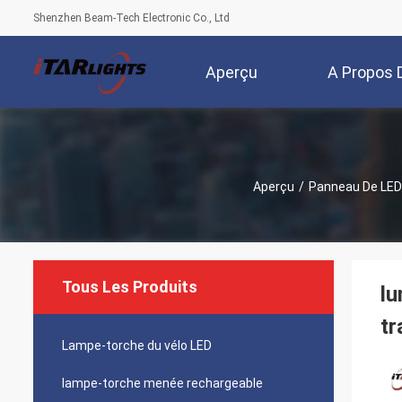
Shenzhen Beam-Tech Electronic Co., Ltd
Aperçu
A Propos 
No
Aperçu
/
Panneau De LE
Tous Les Produits
lu
t
Lampe-torche du vélo LED
lampe-torche menée rechargeable