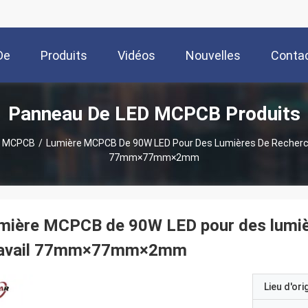
De
Produits
Vidéos
Nouvelles
Conta
Panneau De LED MCPCB Produits
us
D MCPCB
/
Lumière MCPCB De 90W LED Pour Des Lumières De Recherch
77mm×77mm×2mm
mière MCPCB de 90W LED pour des lumièr
ravail 77mm×77mm×2mm
Lieu d'ori