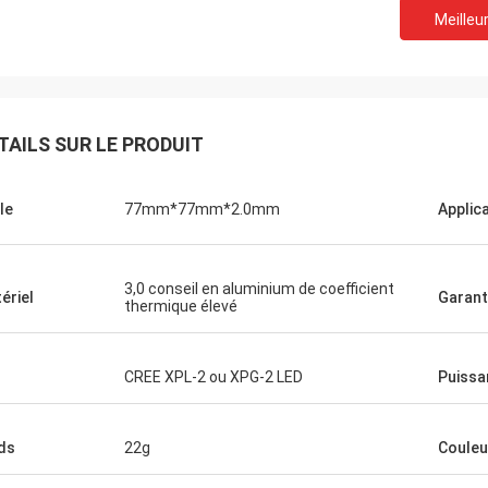
Meilleur
TAILS SUR LE PRODUIT
le
77mm*77mm*2.0mm
Applic
Lucy
Mr.Pete
 très serviable et totale. Les
Communication et très 
3,0 conseil en aluminium de coefficient
ériel
Garant
ts sont grands qualité et parfaits
fantastiques. Service ra
thermique élevé
os besoins. Passera certainement
haute qualité. Nous coo
ure commande.
certainement avec eux 
CREE XPL-2 ou XPG-2 LED
Puissa
ds
22g
Couleu