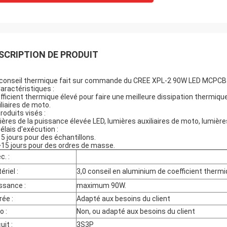
SCRIPTION DE PRODUIT
 conseil thermique fait sur commande du CREE XPL-2 90W LED MCPCB 
Caractéristiques :
fficient thermique élevé pour faire une meilleure dissipation thermiqu
iliaires de moto.
roduits visés :
ières de la puissance élevée LED, lumières auxiliaires de moto, lumière
Délais d'exécution :
5 jours pour des échantillons.
15 jours pour des ordres de masse.
c. :
ériel :
3,0 conseil en aluminium de coefficient thermi
ssance :
maximum 90W.
rée :
Adapté aux besoins du client
o :
Non, ou adapté aux besoins du client
uit :
3S3P