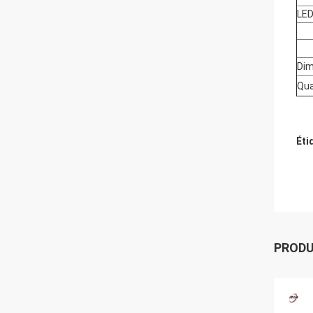
LED
Dim
Qua
Éti
PROD