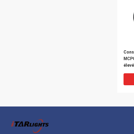
Cons
MCPC
élevé
rech