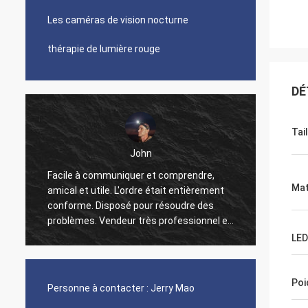
Les caméras de vision nocturne
thérapie de lumière rouge
DÉ
Tail
John
Facile à communiquer et comprendre,
Société
Mat
e
amical et utile. L'ordre était entièrement
produi
conforme. Disposé pour résoudre des
pour n
problèmes. Vendeur très professionnel et
la fut
parfait ! ! ! Le produit est de haute qualité
LED
et très efficace comme projecteur de
chasse, recommandez fortement ! !
Poi
Personne à contacter :
Jerry Mao