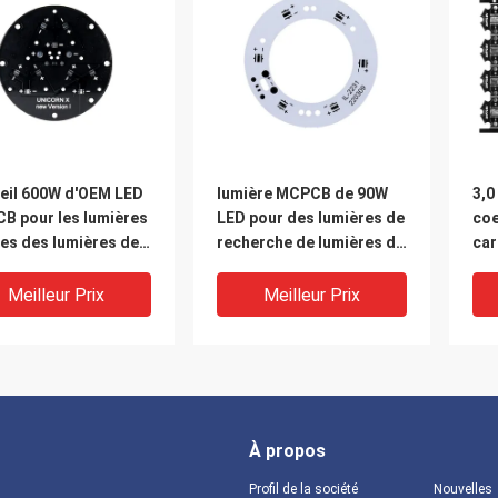
eil 600W d'OEM LED
lumière MCPCB de 90W
3,0
B pour les lumières
LED pour des lumières de
coe
es des lumières de
recherche de lumières de
car
erche de baie LED
travail
de 
77mm×77mm×2mm
20
Meilleur Prix
Meilleur Prix
À propos
Profil de la société
Nouvelles