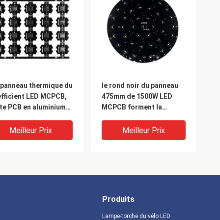
 panneau thermique du
le rond noir du panneau
fficient LED MCPCB,
475mm de 1500W LED
te PCB en aluminium
MCPCB forment la
noyau en métal de
certification de RoHS
mm LED
Meilleur Prix
Meilleur Prix
Produits
Lampe-torche du vélo LED