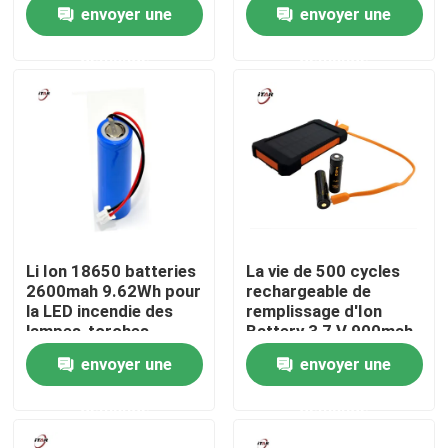
port d'USB de C
d'USB de C
envoyer une
envoyer une
demande
demande
À propos de nous
Visite de l'usine
Contrôle de la qualité
Nous contacter
Li Ion 18650 batteries
La vie de 500 cycles
2600mah 9.62Wh pour
rechargeable de
Nouvelles
la LED incendie des
remplissage d'Ion
lampes-torches
Battery 3,7 V 900mah
de lithium d'USB
envoyer une
envoyer une
Demandez un devis
demande
demande
Shop