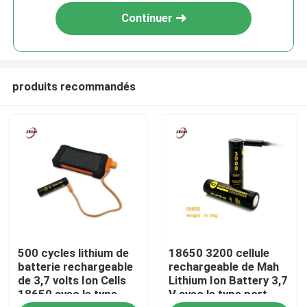
Continuer
produits recommandés
À la maison
500 cycles lithium de
18650 3200 cellule
Produits
batterie rechargeable
rechargeable de Mah
de 3,7 volts Ion Cells
Lithium Ion Battery 3,7
18650 avec le type
V avec le type port
Vidéos