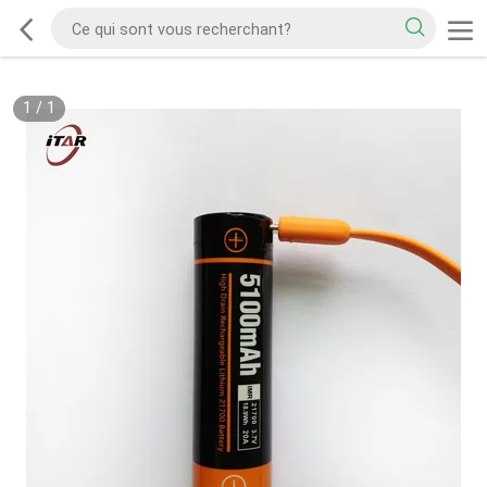
1
/
1