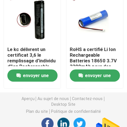
Lampe-torche du vélo LED
lampe-torche menée rechargeable
Le kc délivrent un
RoHS a certifié Li Ion
Lampe-torche blanche de laser
certificat 3,6 le
Rechargeable
remplissage d'individu
Batteries 18650 3.7V
d'Ion Rechargeable
3300mAh pour des
Lumière électrique de bicyclette
Battery 2900mAh de
projecteurs
envoyer une
envoyer une
lithium de volt
Lumières électriques de planche à roulettes
demande
demande
Aperçu
Au sujet de nous
Contactez-nous
Scaphandre Dive Lights
Desktop Site
Plan du site
Politique de confidentialité
batteries rechargeables d'ion de Li