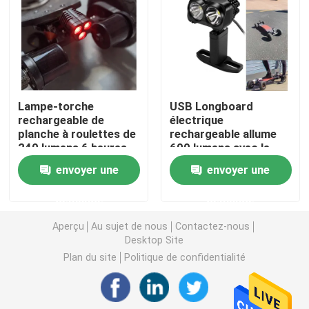
Lampe-torche du vélo LED
lampe-torche menée rechargeable
Lampe-torche
USB Longboard
rechargeable de
électrique
Lampe-torche blanche de laser
planche à roulettes de
rechargeable allume
240 lumens 6 heures
600 lumens avec le
de temps d'exécution
lithium Ion Battery
Lumière électrique de bicyclette
envoyer une
envoyer une
demande
demande
Lumières électriques de planche à roulettes
Aperçu
Au sujet de nous
Contactez-nous
Desktop Site
Scaphandre Dive Lights
Plan du site
Politique de confidentialité
batteries rechargeables d'ion de Li