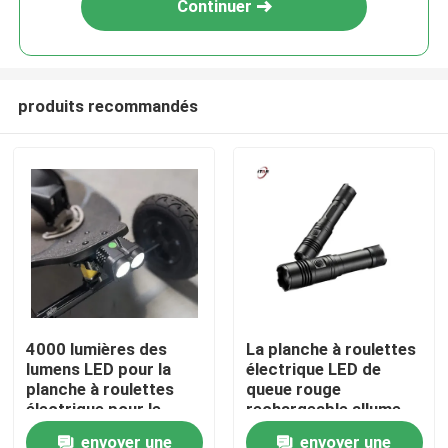
Continuer
produits recommandés
À la maison
4000 lumières des
La planche à roulettes
lumens LED pour la
électrique LED de
Produits
planche à roulettes
queue rouge
électrique pour le
rechargeable allume
guidon
600 l'OEM
envoyer une
envoyer une
Vidéos