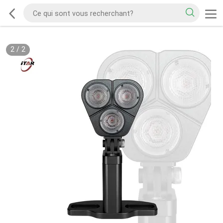
2
/
2